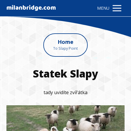
milanbridge.com
MENU
Home
To Slapy Point
Statek Slapy
tady uvidíte zvířátka